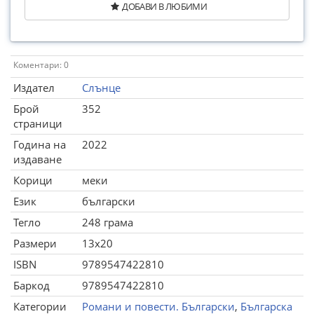
ДОБАВИ В ЛЮБИМИ
Коментари: 0
Издател
Слънце
Брой
352
страници
Година на
2022
издаване
Корици
меки
Език
български
Тегло
248 грама
Размери
13x20
ISBN
9789547422810
Баркод
9789547422810
Категории
Романи и повести. Български
,
Българска