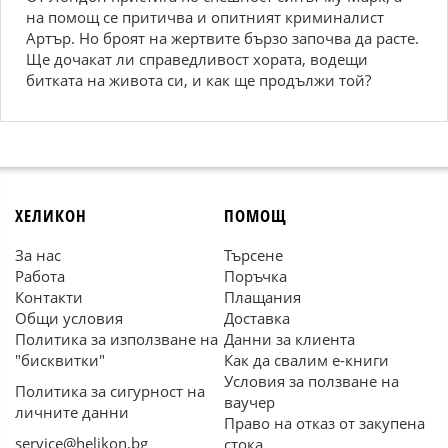
на помощ се притичва и опитният криминалист
Артър. Но броят на жертвите бързо започва да расте.
Ще дочакат ли справедливост хората, водещи
битката на живота си, и как ще продължи той?
ХЕЛИКОН
ПОМОЩ
За нас
Търсене
Работа
Поръчка
Контакти
Плащания
Общи условия
Доставка
Политика за използване на
Данни за клиента
"бисквитки"
Как да свалим е-книги
Условия за ползване на
Политика за сигурност на
ваучер
личните данни
Право на отказ от закупена
service@helikon.bg
стока