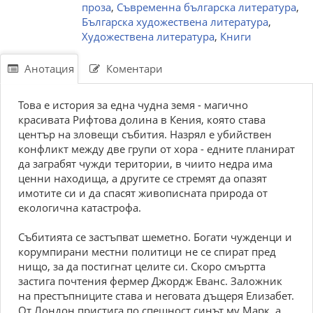
проза
,
Съвременна българска литература
,
Българска художествена литература
,
Художествена литература
,
Книги
Анотация
Коментари
Това е история за една чудна земя - магично
красивата Рифтова долина в Кения, която става
център на зловещи събития. Назрял е убийствен
конфликт между две групи от хора - едните планират
да заграбят чужди територии, в чиито недра има
ценни находища, а другите се стремят да опазят
имотите си и да спасят живописната природа от
екологична катастрофа.
Събитията се застъпват шеметно. Богати чужденци и
корумпирани местни политици не се спират пред
нищо, за да постигнат целите си. Скоро смъртта
застига почтения фермер Джордж Еванс. Заложник
на престъпниците става и неговата дъщеря Елизабет.
От Лондон пристига по спешност синът му Марк, а