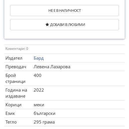
НЕ Е В НАЛИЧНОСТ
ДОБАВИ В ЛЮБИМИ
Коментари: 0
Издател
Бард
Преводач
Левена Лазарова
Брой
400
страници
Година на
2022
издаване
Корици
меки
Език
български
Тегло
295 грама