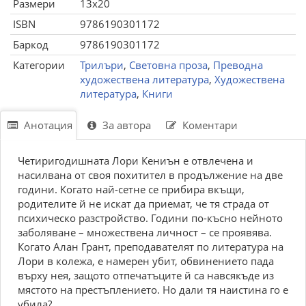
Размери
13x20
ISBN
9786190301172
Баркод
9786190301172
Категории
Трилъри
,
Световна проза
,
Преводна
художествена литература
,
Художествена
литература
,
Книги
Анотация
За автора
Коментари
Четиригодишната Лори Кениън е отвлечена и
насилвана от своя похитител в продължение на две
години. Когато най-сетне се прибира вкъщи,
родителите й не искат да приемат, че тя страда от
психическо разстройство. Години по-късно нейното
заболяване – множествена личност – се проявява.
Когато Алан Грант, преподавателят по литература на
Лори в колежа, е намерен убит, обвинението пада
върху нея, защото отпечатъците й са навсякъде из
мястото на престъплението. Но дали тя наистина го е
убила?...