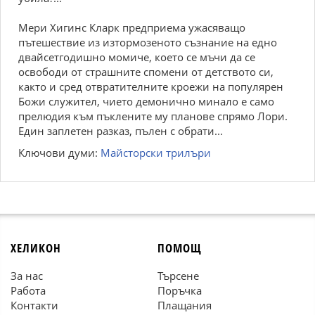
Мери Хигинс Кларк предприема ужасяващо
пътешествие из изтормозеното съзнание на едно
двайсетгодишно момиче, което се мъчи да се
освободи от страшните спомени от детството си,
както и сред отвратителните кроежи на популярен
Божи служител, чието демонично минало е само
прелюдия към пъклените му планове спрямо Лори.
Един заплетен разказ, пълен с обрати...
Ключови думи:
Майсторски трилъри
ХЕЛИКОН
ПОМОЩ
За нас
Търсене
Работа
Поръчка
Контакти
Плащания