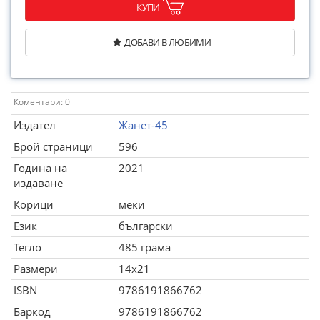
КУПИ
ДОБАВИ В ЛЮБИМИ
Коментари: 0
Издател
Жанет-45
Брой страници
596
Година на
2021
издаване
Корици
меки
Език
български
Тегло
485 грама
Размери
14x21
ISBN
9786191866762
Баркод
9786191866762