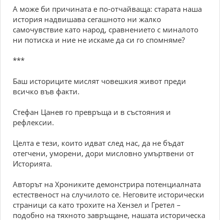
А може би причината е по-отчайваща: старата наша
история надвишава сегашното ни жалко
самочувствие като народ, сравнението с миналото
ни потиска и ние не искаме да си го спомняме?
***
Баш историците мислят човешкия живот преди
всичко във факти.
Стефан Цанев го превръща и в състояния и
рефлексии.
Целта е тези, които идват след нас, да не бъдат
отегчени, уморени, дори мисловно умъртвени от
Историята.
Авторът на Хрониките демонстрира потенциалната
естественост на случилото се. Неговите исторически
страници са като трохите на Хензел и Гретел –
подобно на тяхното завръщане, нашата историческа