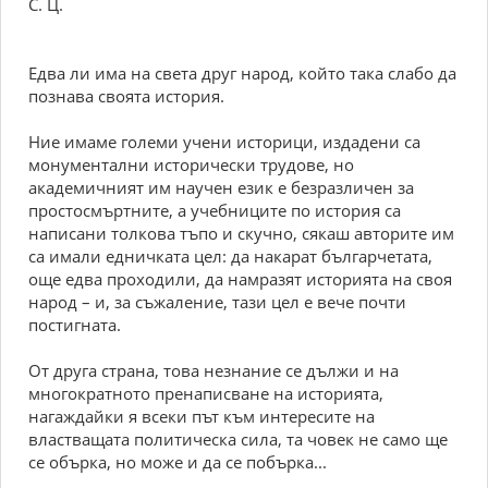
С. Ц.
Едва ли има на света друг народ, който така слабо да
познава своята история.
Ние имаме големи учени историци, издадени са
монументални исторически трудове, но
академичният им научен език е безразличен за
простосмъртните, а учебниците по история са
написани толкова тъпо и скучно, сякаш авторите им
са имали едничката цел: да накарат българчетата,
още едва проходили, да намразят историята на своя
народ – и, за съжаление, тази цел е вече почти
постигната.
От друга страна, това незнание се дължи и на
многократното пренаписване на историята,
нагаждайки я всеки път към интересите на
властващата политическа сила, та човек не само ще
се обърка, но може и да се побърка...