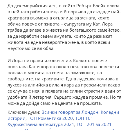
До декемврийския ден, в който Робърт Блейк влиза
в нейната работилница и й поръчва да създаде най-
красивата възможна огърлица за жената, която
обича повече от живота – съпругата му Кат. Лора
трябва да влезе в живота на богаташкото семейство,
за да изработи седем амулета, които да разкажат
живота на една невероятна жена, в която всеки
неустоимо се влюбва.
И Лора не прави изключение. Колкото повече
опознава Кат и хората около нея, толкова повече тя
попада в магията на света на заможните, на
свободните, на красивите. Една лудешка почивка в
луксозна алпийска вила я кара да преосмисли какво
се случва с нея, а появата на силни страсти я вади от
удобната й летаргия. Сърцето жадува промяна. Но тя
може да дойде само на цената на прошката.
Ключови думи:
Всички говорят за Лондон
,
Коледни
истории
,
ТОП Романтика 2020
,
ТОП 101
Художествена литература 2021
,
ТОП 201 за 2021