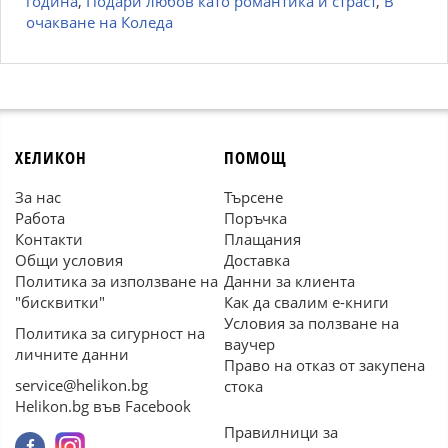
година
,
Подари любов като романтика и страст
,
В
очакване на Коледа
ХЕЛИКОН
ПОМОЩ
За нас
Търсене
Работа
Поръчка
Контакти
Плащания
Общи условия
Доставка
Политика за използване на
Данни за клиента
"бисквитки"
Как да свалим е-книги
Условия за ползване на
Политика за сигурност на
ваучер
личните данни
Право на отказ от закупена
service@helikon.bg
стока
Helikon.bg във Facebook
Правилници за