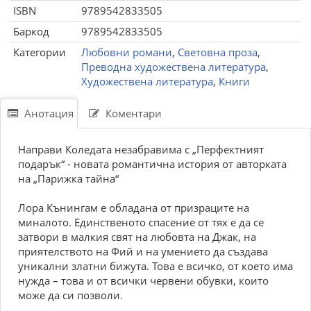
ISBN
9789542833505
Баркод
9789542833505
Категории
Любовни романи
,
Световна проза
,
Преводна художествена литература
,
Художествена литература
,
Книги
Анотация
Коментари
Направи Коледата незабравима с „Перфектният
подарък“ - новата романтична история от авторката
на „Парижка тайна“
Лора Кънингам е обладана от призраците на
миналото. Единственото спасение от тях е да се
затвори в малкия свят на любовта на Джак, на
приятелството на Фий и на умението да създава
уникални златни бижута. Това е всичко, от което има
нужда – това и от всички червени обувки, които
може да си позволи.