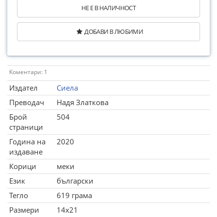
НЕ Е В НАЛИЧНОСТ
ДОБАВИ В ЛЮБИМИ
Коментари: 1
Издател
Сиела
Преводач
Надя Златкова
Брой
504
страници
Година на
2020
издаване
Корици
меки
Език
български
Тегло
619 грама
Размери
14x21