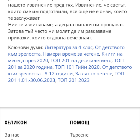
нашето извинение пред тях. Извинение, че светът,
който сме им подготвили, все още не е онзи, който
те заслужават.
Ние се извиняваме, а децата винаги ни прощават.
Затова тъй често ни молят да им разказваме
приказки, които отдавна вече знаят.
Ключови думи:
Литература за 4 клас
,
От детството
към зрелостта
,
Намери време за четене
,
Книги на
месеца през 2020
,
ТОП 201 на десетилетието
,
ТОП
201 за 2020 година
,
ТОП 101 Тийн 2020
,
От детството
към зрелостта - 8-12 години
,
За лятно четене
,
ТОП
201 1.01.-30.06.2023
,
ТОП 201 2023
ХЕЛИКОН
ПОМОЩ
За нас
Търсене