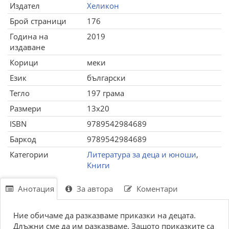
Издател
Хеликон
Брой страници
176
Година на
2019
издаване
Корици
меки
Език
български
Тегло
197 грама
Размери
13x20
ISBN
9789542984689
Баркод
9789542984689
Категории
Литература за деца и юноши
,
Книги
Анотация
За автора
Коментари
Ние обичаме да разказваме приказки на децата.
Длъжни сме да им разказваме. Защото приказките са