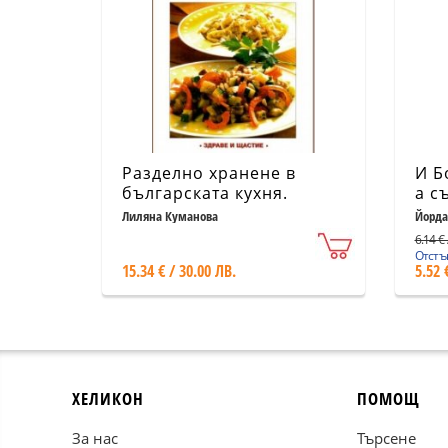
Разделно хранене в
И Б
българската кухня.
а с
Енциклопедия 700
Кал
Лиляна Куманова
Йорда
рецепти
6.14 € 
Отстъп
15.34 € / 30.00 ЛВ.
5.52 
ХЕЛИКОН
ПОМОЩ
За нас
Търсене