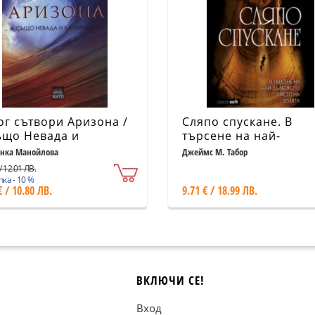
ог сътвори Аризона /
Сляпо спускане. В
ъщо Невада и
търсене на най-
ифрния/
дълбокото място на
нка Манойлова
Джеймс М. Табор
земята
/ 12.01 ЛВ.
ка - 10 %
€ / 10.80 ЛВ.
9.71 € / 18.99 ЛВ.
ВКЛЮЧИ СЕ!
Вход