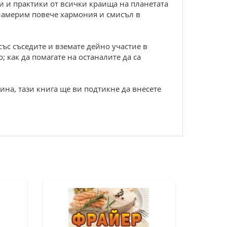
и и практики от всички краища на планетата
намерим повече хармония и смисъл в
ъс съседите и вземате дейно участие в
 как да помагате на останалите да са
на, тази книга ще ви подтикне да внесете