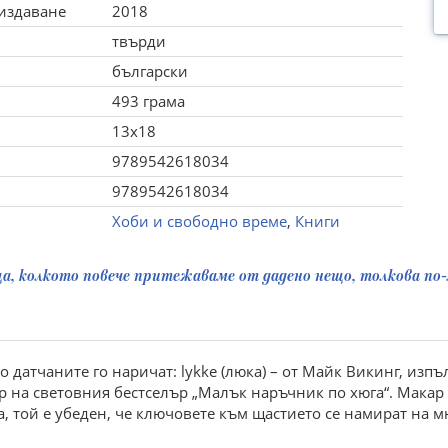
 издаване
2018
твърди
български
493 грама
13x18
9789542618034
9789542618034
Хоби и свободно време
,
Книги
а, колкото повече притежаваме от дадено нещо, толкова по-
о датчаните го наричат: lykke (люка) – от Майк Викинг, изп
р на световния бестселър „Малък наръчник по хюга“. Макар
, той е убеден, че ключовете към щастието се намират на мн