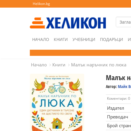
Helikon.bg
НАЧАЛО
КНИГИ
УЧЕБНИЦИ
ПОДАРЪЦИ
И
Начало
Книги
Малък наръчник по люка
Малък н
Автор:
Майк В
Коментари: 0
Издател
Преводач
Брой стра