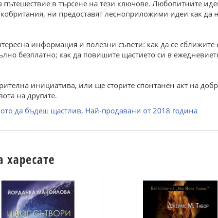
 пътешествие в търсене на тези ключове. Любопитните иде
икобритания, ни предоставят лесноприложими идеи как да 
ересна информация и полезни съвети: как да се сближите с
ълно безплатно; как да повишите щастието си в ежедневието;
рителна инициатива, или ще сторите спонтанен акт на добри
вота на другите.
вото да бъдеш щастлив
,
Най-продавани от 2018 година
а харесате