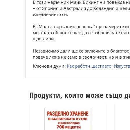
В този наръчник Майк Викинг ни повежда на
– от Япония и Австралия до Холандия и Вел
ежедневието си.
В „Малък наръчник по люка“ ще намерите инт
местната общност; как да се забавлявате нап
щастливи.
Независимо дали ще се включите в благотво
повече люка не само в своя живот, но и в жи
Ключови думи:
Как работи щастието
,
Изкуст
Продукти, които може също д