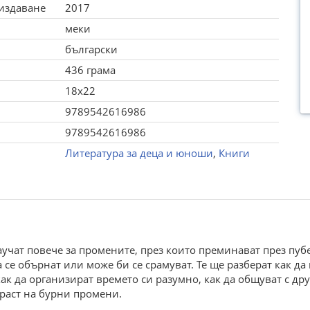
 издаване
2017
меки
български
436 грама
18x22
9789542616986
9789542616986
Литература за деца и юноши
,
Книги
учат повече за промените, през които преминават през пубер
а се обърнат или може би се срамуват. Те ще разберат как да
как да организират времето си разумно, как да общуват с дру
раст на бурни промени.