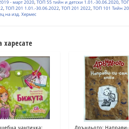
2019 - март 2020
,
ТОП 55 тийн и детски 1.01.-30.06.2020
,
ТОП
22
,
ТОП 201 1.01.-30.06.2022
,
ТОП 201 2022
,
ТОП 101 Тийн 2
ц на изд. Хермес
а харесате
шебна чантичка:
Дръндьото: Направи-