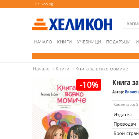
Helikon.bg
НАЧАЛО
КНИГИ
УЧЕБНИЦИ
ПОДАРЪЦИ
И
Начало
Книги
Книга за всяко момиче
Книга з
-10%
Автор:
Виолет
Коментари: 5
Издател
Преводач
Брой стра