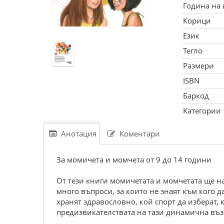
Година на
Корици
Език
Тегло
Размери
ISBN
Баркод
Категории
Анотация
Коментари
За момичета и момчета от 9 до 14 години
От тези книги момичетата и момчетата ще на
много въпроси, за които не знаят към кого д
хранят здравословно, кой спорт да изберат, 
предизвикателствата на тази динамична въз