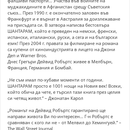
фалшиви паспорти… Участва във войните на
муджахидините в Афганистан срещу Съветския
съюз... През 1990 г. е окончателно заловен във
Франкфурт и е върнат в Австралия за доизлежаване
на присъдата си. В затвора написва бестселъра
ШАНТАРАМ, който е преведен на немски, френски,
испански, италиански, руски, а сега и на български
език! През 2004 г. правата за филмиране на романа
са купени от киноиндустрията в лицето на Джони
Деп и Warner Bros.
Днес Грегъри Дейвид Робъртс живее в Мелбърн,
Франция, Германия и Бомбай.
„Не съм имал по-хубави моменти от години.
ШАНТАРАМ просто е 1001 нощи на Новия век! Всеки,
който обича да чете, е търсил тази книга през целия
си четящ живот.” – Джонатан Карол
„Романът на Дейвид Робъртс гарантирано ще
направи живота Ви по-интересен… Г-н Робъртс е
сравняван с кого ли не – от Мелвил до Хемингуей.” –
The Wall Street Journal