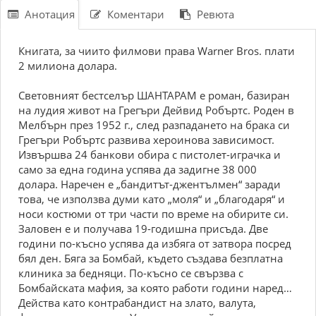
Анотация
Коментари
Ревюта
Книгата, за чиито филмови права Warner Bros. плати
2 милиона долара.
Световният бестселър ШАНТАРАМ е роман, базиран
на лудия живот на Грегъри Дейвид Робъртс. Роден в
Мелбърн през 1952 г., след разпадането на брака си
Грегъри Робъртс развива хероинова зависимост.
Извършва 24 банкови обира с пистолет-играчка и
само за една година успява да задигне 38 000
долара. Наречен е „бандитът-джентълмен“ заради
това, че използва думи като „моля“ и „благодаря“ и
носи костюми от три части по време на обирите си.
Заловен е и получава 19-годишна присъда. Две
години по-късно успява да избяга от затвора посред
бял ден. Бяга за Бомбай, където създава безплатна
клиника за бедняци. По-късно се свързва с
Бомбайската мафия, за която работи години наред…
Действа като контрабандист на злато, валута,