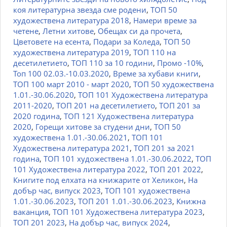
коя литературна звезда сме родени
,
ТОП 50
художествена литература 2018
,
Намери време за
четене
,
Летни хитове
,
Обещах си да прочета
,
Цветовете на есента
,
Подари за Коледа
,
ТОП 50
художествена литература 2019
,
ТОП 110 на
десетилетието
,
ТОП 110 за 10 години
,
Промо -10%
,
Топ 100 02.03.-10.03.2020
,
Време за хубави книги
,
ТОП 100 март 2010 - март 2020
,
ТОП 50 художествена
1.01.-30.06.2020
,
ТОП 101 Художествена литература
2011-2020
,
ТОП 201 на десетилетието
,
ТОП 201 за
2020 година
,
ТОП 121 Художествена литература
2020
,
Горещи хитове за студени дни
,
ТОП 50
художествена 1.01.-30.06.2021
,
ТОП 101
Художествена литература 2021
,
ТОП 201 за 2021
година
,
ТОП 101 художествена 1.01.-30.06.2022
,
ТОП
101 Художествена литература 2022
,
ТОП 201 2022
,
Книгите под елхата на книжарите от Хеликон
,
На
добър час, випуск 2023
,
ТОП 101 художествена
1.01.-30.06.2023
,
ТОП 201 1.01.-30.06.2023
,
Книжна
ваканция
,
ТОП 101 Художествена литература 2023
,
ТОП 201 2023
,
На добър час, випуск 2024
,