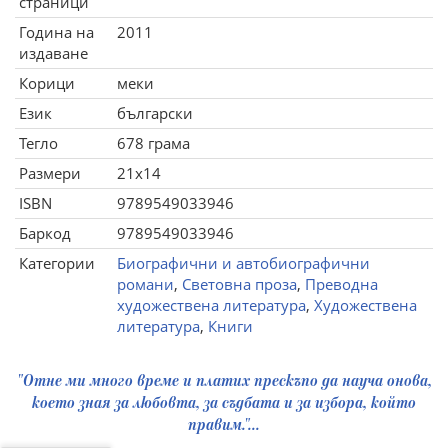
страници
Година на
2011
издаване
Корици
меки
Език
български
Тегло
678 грама
Размери
21x14
ISBN
9789549033946
Баркод
9789549033946
Категории
Биографични и автобиографични
романи
,
Световна проза
,
Преводна
художествена литература
,
Художествена
литература
,
Книги
"Отне ми много време и платих прескъпо да науча онова,
което зная за любовта, за съдбата и за избора, който
правим."...