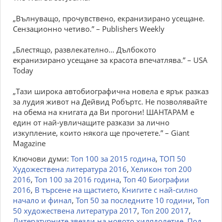
„Вълнуващо, прочувствено, екранизирано усещане.
Сензационно четиво.” – Publishers Weekly
„Блестящо, развлекателно… Дълбокото
екранизирано усещане за красота впечатлява.” – USA
Today
„Тази широка автобиографична новела е ярък разказ
за лудия живот на Дейвид Робъртс. Не позволявайте
на обема на книгата да Ви прогони! ШАНТАРАМ е
един от най-увличащите разкази за лично
изкупление, които някога ще прочетете.” – Giant
Magazine
Ключови думи:
Топ 100 за 2015 година
,
ТОП 50
Художествена литература 2016
,
Хеликон топ 200
2016
,
Топ 100 за 2016 година
,
Топ 40 Биографии
2016
,
В търсене на щастието
,
Книгите с най-силно
начало и финал
,
Топ 50 за последните 10 години
,
Топ
50 художествена литература 2017
,
Топ 200 2017
,
Литературните звезди на новото хилядолетие
,
Под