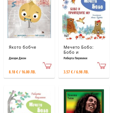
Якото бобче
Мечето Бобо:
Бобо и
приятелите му
Джори Джон
Роберта Пиумини
8.18 € / 16.00 ЛВ.
3.57 € / 6.98 ЛВ.