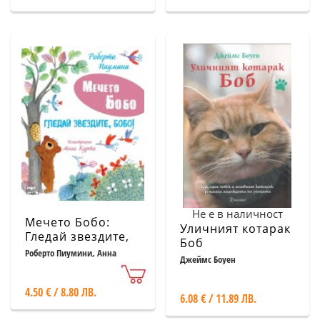
Не е в наличност
Мечето Бобо:
Уличният котарак
Гледай звездите,
Боб
Бобо!
Роберто Пиумини, Анна
Джеймс Боуен
Курти
4.50 € / 8.80 ЛВ.
6.08 € / 11.89 ЛВ.