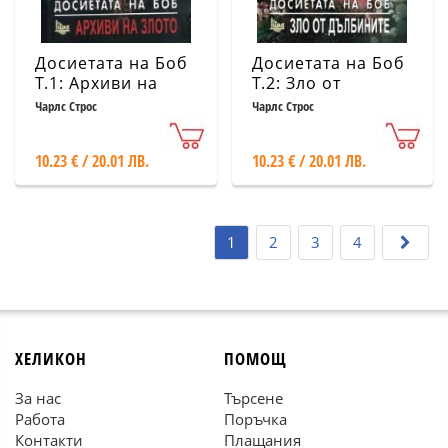
Досиетата на Боб
Досиетата на Боб
Т.1: Архиви на
Т.2: Зло от
злото
дълбините
Чарлс Строс
Чарлс Строс
10.23 € / 20.01 ЛВ.
10.23 € / 20.01 ЛВ.
1
2
3
4
ХЕЛИКОН
ПОМОЩ
За нас
Търсене
Работа
Поръчка
Контакти
Плащания