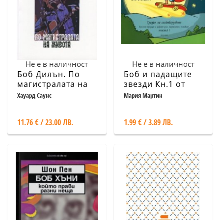
Не е в наличност
Не е в наличност
Боб Дилън. По
Боб и падащите
магистралата на
звезди Кн.1 от
живота
Градът на
Хауард Саунс
Мария Мартин
скейтбордовете
11.76 € / 23.00 ЛВ.
1.99 € / 3.89 ЛВ.