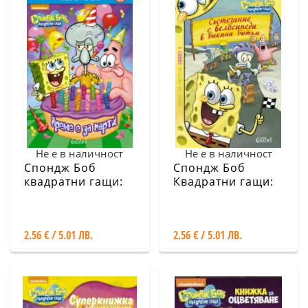
Не е в наличност
Не е в наличност
Спондж Боб
Спондж Боб
квадратни гащи:
Квадратни гащи:
Време е за парти
Състезание с
велосипеди в
Бикини Ботъм
2.56 € / 5.01 ЛВ.
2.56 € / 5.01 ЛВ.