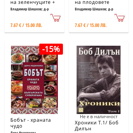
на зеленчуците +
на плодовете
Карти с героите
Владимир Шишков; д-р
Владимир Шишков; д-р
Людмила Емилова
Людмила Емилова
7.67 € / 15.00 ЛВ.
7.67 € / 15.00 ЛВ.
-15%
Не е в наличност
Бобът - храната
Хроники Т.1/ Боб
чудо
Дилън
Дора Недялкова