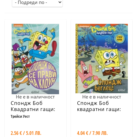
Не е в наличност
Не е в наличност
Спондж Боб
Спондж Боб
Квадратни гащи:
квадратни гащи:
Спондж Боб се
Спондж беглец!
Трейси Уест
прави на клоун
2.56 € / 5.01 ЛВ.
4.04 € / 7.90 ЛВ.