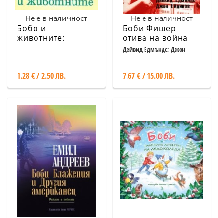
Не е в наличност
Не е в наличност
Бобо и
Боби Фишер
животните:
отива на война
Домашни
Дейвид Едмъндс; Джон
Ейдинов
животни
1.28 € / 2.50 ЛВ.
7.67 € / 15.00 ЛВ.