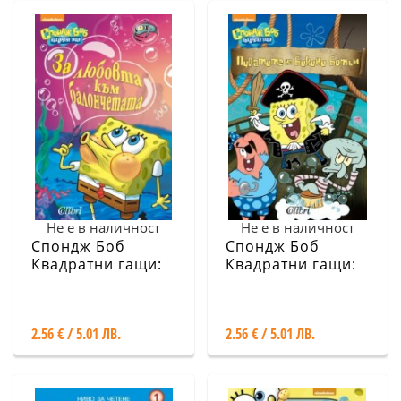
Не е в наличност
Не е в наличност
Спондж Боб
Спондж Боб
Квадратни гащи:
Квадратни гащи:
За любовта към
Пиратите на
балончетата
Бикини Ботъм
2.56 € / 5.01 ЛВ.
2.56 € / 5.01 ЛВ.