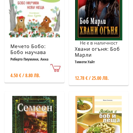
Не е в наличност
Мечето Бобо:
Хвани огъня: Боб
Бобо научава
Марли
нови неща
Роберто Пиумини, Анна
Тимоти Уайт
Курти
4.50 € / 8.80 ЛВ.
12.78 € / 25.00 ЛВ.