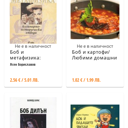
Не е в наличност
Не е в наличност
Боб и
Боб и картофи/
метафизика:
Любими домашни
Кулинарно-
рецепти
Ясен Бориславов
исторически
етюди
2.56 € / 5.01 ЛВ.
1.02 € / 1.99 ЛВ.