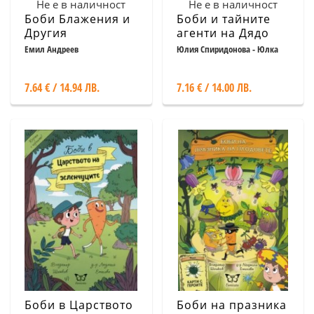
Не е в наличност
Не е в наличност
Боби Блажения и
Боби и тайните
Другия
агенти на Дядо
американец
Коледа
Емил Андреев
Юлия Спиридонова - Юлка
7.64 € / 14.94 ЛВ.
7.16 € / 14.00 ЛВ.
Боби в Царството
Боби на празника