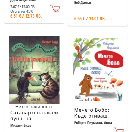
Боб Дилън
7.67 € / 15.00 ЛВ.
Отстъпка -15%
6.51 € / 12.73 ЛВ.
6.65 € / 13.01 ЛВ.
Не е в наличност
Мечето Бобо:
Сатанархеолъжалкохолистичният
Къде отиваш,
пунш на
Бобо?
Роберто Пиумини, Анна
желанията
Михаел Енде
Курти