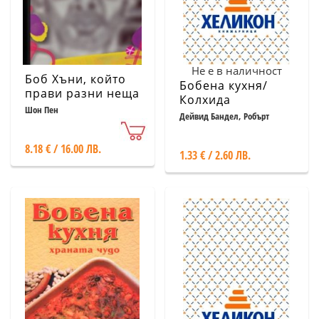
Не е в наличност
Боб Хъни, който
Бобена кухня/
прави разни неща
Колхида
Шон Пен
Дейвид Бандел, Робърт
Нейлиър
8.18 € / 16.00 ЛВ.
1.33 € / 2.60 ЛВ.