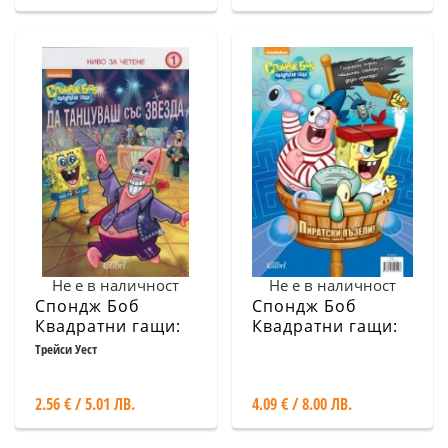
Не е в наличност
Не е в наличност
Спондж Боб
Спондж Боб
Квадратни гащи:
Квадратни гащи:
Да танцуваш със
Пиратски пъзели!
Трейси Уест
звезда
2.56 € / 5.01 ЛВ.
4.09 € / 8.00 ЛВ.