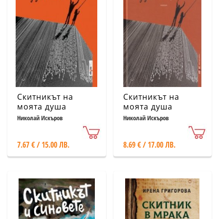
Скитникът на
Скитникът на
моята душа
моята душа
(твърда корица)
Николай Искъров
Николай Искъров
7.67 € / 15.00 ЛВ.
8.69 € / 17.00 ЛВ.