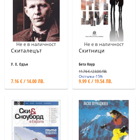
Не е в наличност
Не е в наличност
Скиталецът
Скитници
У. Х. Одън
Бета Наур
11.76 € / 23.00 ЛВ.
Отстъпка -15%
7.16 € / 14.00 ЛВ.
9.99 € / 19.54 ЛВ.