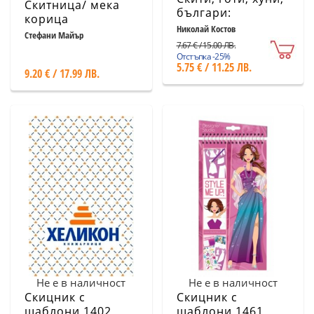
Скитница/ мека
българи:
корица
Кроватова Велика
Николай Костов
Стефани Майър
България
7.67 € / 15.00 ЛВ.
Отстъпка -25%
5.75 € / 11.25 ЛВ.
9.20 € / 17.99 ЛВ.
Не е в наличност
Не е в наличност
Скицник с
Скицник с
шаблони 1402
шаблони 1461