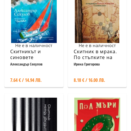
Не е в наличност
Не е в наличност
Скитникът и
Скитник в мрака.
синовете
По стъпките на
Вълчан войвода и
Александър Секулов
Ирена Григорова
неговото злато
7.64 € / 14.94 ЛВ.
8.18 € / 16.00 ЛВ.