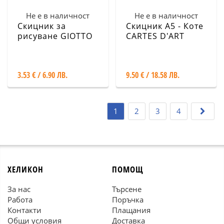
Не е в наличност
Не е в наличност
Скицник за
Скицник А5 - Коте
рисуване GIOTTO
CARTES D'ART
Album kids A4,
30л., 90гр.
3.53 € / 6.90 ЛВ.
9.50 € / 18.58 ЛВ.
1
2
3
4
ХЕЛИКОН
ПОМОЩ
За нас
Търсене
Работа
Поръчка
Контакти
Плащания
Общи условия
Доставка