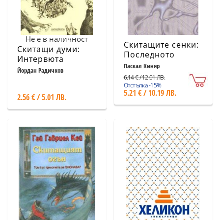
Не е в наличност
Скитащите сенки:
Скитащи думи:
Последното
Интервюта
царство I
Паскал Киняр
Йордан Радичков
6.14 € / 12.01 ЛВ.
Отстъпка -15%
5.21 € / 10.19 ЛВ.
2.56 € / 5.01 ЛВ.