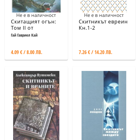
Не е в наличност
Не е в наличност
Скитащият огън:
Скитникът евреин
Том II от
Кн.1-2
трилогията за
Гай Гавриел Кай
Фионавър
4.09 € / 8.00 ЛВ.
7.26 € / 14.20 ЛВ.