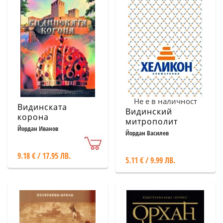
Не е в наличност
Видинската
Видинский
корона
митрополит
Йордан Иванов
Неофит. Живот,
Йордан Василев
дело, преживяно,
сътрудници
9.18 € / 17.95 ЛВ.
5.11 € / 9.99 ЛВ.