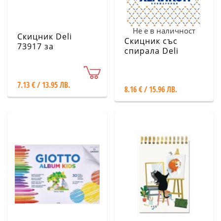
Не е в наличност
Скицник Deli
Скицник със
73917 за
спирала Deli
акварелни бои,
Finenolo EC276,
19.5х27 см, 230
А4, 60 л. 160 гр,
гр/кв.м, 20 листа
твърди корици
7.13 € / 13.95 ЛВ.
8.16 € / 15.96 ЛВ.