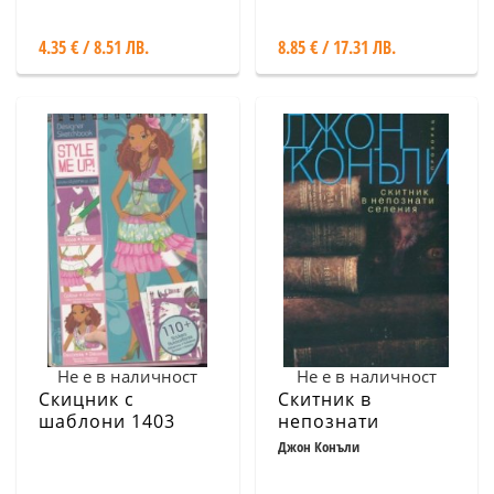
4.35 € / 8.51 ЛВ.
8.85 € / 17.31 ЛВ.
Не е в наличност
Не е в наличност
Скицник с
Скитник в
шаблони 1403
непознати
селения
Джон Конъли