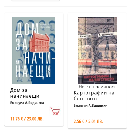
Не е в наличност
Дом за
Картографии на
начинаещи
бягството
Емануил А.Видински
Емануил А.Видински
11.76 € / 23.00 ЛВ.
2.56 € / 5.01 ЛВ.