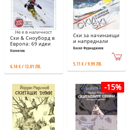
Не е в наличност
Ски за начинаещи
Ски & Сноуборд в
и напреднали
Европа: 69 идеи
Васил Фурнаджиев
за зимни
Колектив
приключения
5.11 € / 9.99 ЛВ.
6.14 € / 12.01 ЛВ.
-15%