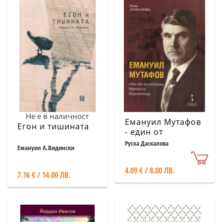
Не е в наличност
Емануил Мутафов
Егон и тишината
- един от
последните
Руска Даскалова
Емануил А.Видински
варненски
възрожденци
4.09 € / 8.00 ЛВ.
7.16 € / 14.00 ЛВ.