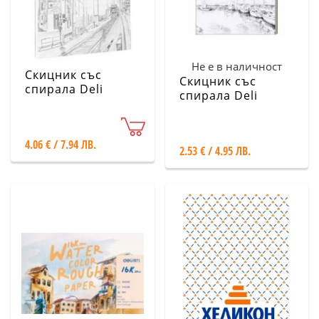
Не е в наличност
Скицник със
Скицник със
спирала Deli
спирала Deli
73627, A4
Finenolo EN025,
B5, 40 л. 100 гр,
твърди корици
4.06 € / 7.94 ЛВ.
2.53 € / 4.95 ЛВ.