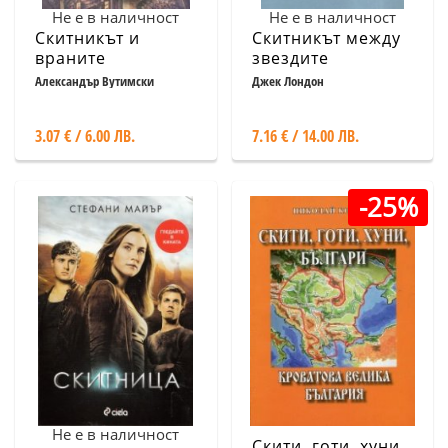
Не е в наличност
Не е в наличност
Скитникът и
Скитникът между
враните
звездите
Александър Вутимски
Джек Лондон
3.07 € / 6.00 ЛВ.
7.16 € / 14.00 ЛВ.
-25%
Не е в наличност
Скити, готи, хуни,