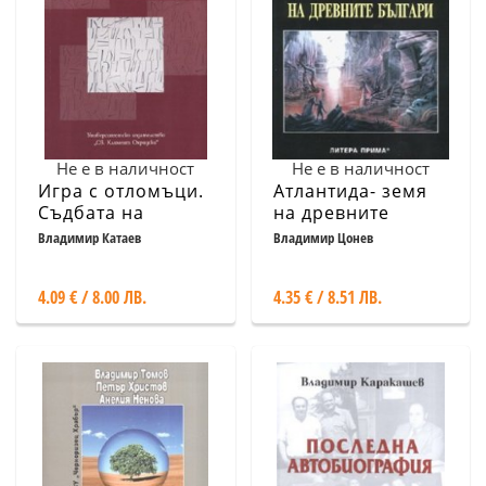
Не е в наличност
Не е в наличност
Игра с отломъци.
Атлантида- земя
Съдбата на
на древните
руската класика в
българи
Владимир Катаев
Владимир Цонев
епохата на
постмодернизма
4.09 € / 8.00 ЛВ.
4.35 € / 8.51 ЛВ.