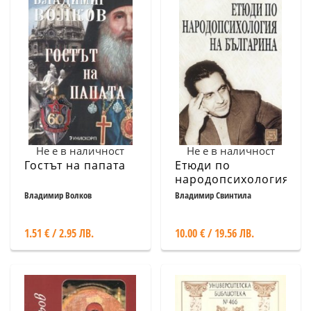
Не е в наличност
Не е в наличност
Гостът на папата
Етюди по
народопсихология
на българина
Владимир Волков
Владимир Свинтила
1.51 € / 2.95 ЛВ.
10.00 € / 19.56 ЛВ.