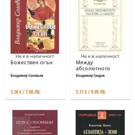
Не е в наличност
Не е в наличност
Божествен огън
Между
абсолютното
тайнство и
Владимир Соловьов
Владимир Градев
нищото
3.58 € / 7.00 ЛВ.
5.11 € / 9.99 ЛВ.