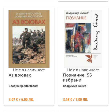
Не е в наличност
Не е в наличност
Аз воювах
Познание: 55
избрани
стихотворения /
Владимир Апостолов;
Владимир Башев
Екатерина Апостолова
Влидимир Башев
3.07 € / 6.00 ЛВ.
3.58 € / 7.00 ЛВ.