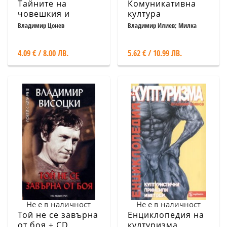
Тайните на
Комуникативна
човешкия и
култура
българския род
Владимир Цонев
Владимир Илиев; Милка
Бакърджиева
4.09 € / 8.00 ЛВ.
5.62 € / 10.99 ЛВ.
Не е в наличност
Не е в наличност
Той не се завърна
Енциклопедия на
от боя + CD
културизма