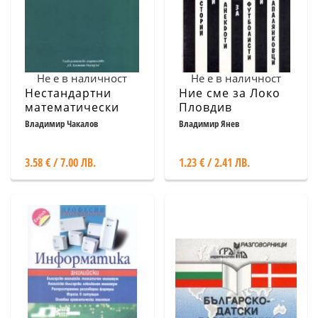
Не е в наличност
Не е в наличност
Нестандартни
Ние сме за Локо
математически
Пловдив
методи
Владимир Чакалов
Владимир Янев
3.58 € / 7.00 ЛВ.
1.23 € / 2.41 ЛВ.