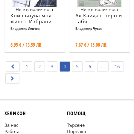
Не е в наличност
Не е в наличност
Кой сънува моя
Ал Кайда с перо и
живот. Избрани
сабя
стихотворения
Владимир Левчев
Владимир Чуков
/1977-2007/
6.95 € / 13.59 ЛВ.
7.67 € / 15.00 ЛВ.
1
2
3
4
5
6
...
16
ХЕЛИКОН
ПОМОЩ
За нас
Търсене
Работа
Поръчка