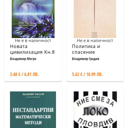
Не е в наличност
Не е в наличност
Новата
Политика и
цивилизация Кн.8
спасение
ч.І - Звънтящите
Владимир Мегре
Владимир Градев
кедри на Русия
3.48 € / 6.81 ЛВ.
5.62 € / 10.99 ЛВ.