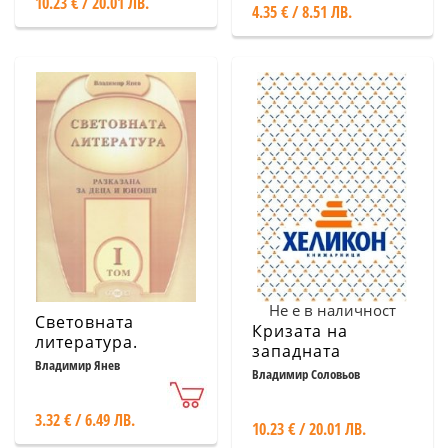
10.23 € / 20.01 ЛВ.
4.35 € / 8.51 ЛВ.
Не е в наличност
Световната
Кризата на
литература.
западната
Разказана за деца
Владимир Янев
философия Т.1 от
Владимир Соловьов
и юноши
Съчинения в 5
тома
3.32 € / 6.49 ЛВ.
10.23 € / 20.01 ЛВ.