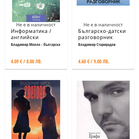
Не е в наличност
Не е в наличност
Информатика /
Българско-датски
английски
разговорник
Владимир Молле - българска
Владимир Старирадев
адаптация
4.09 € / 8.00 ЛВ.
4.60 € / 9.00 ЛВ.