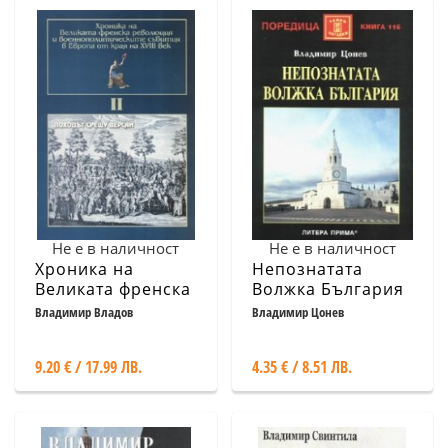
Не е в наличност
Не е в наличност
Хроника на
Непознатата
Великата френска
Волжка България
революция Ч.II:
Владимир Владов
Владимир Цонев
Походът срещу
Версай
9.20 € / 17.99 ЛВ.
4.35 € / 8.51 ЛВ.