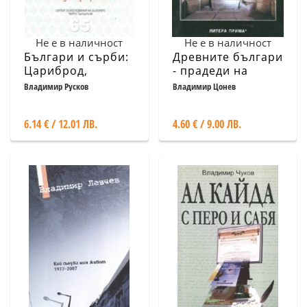
Не е в наличност
Не е в наличност
Българи и сърби:
Древните българи
Цариброд,
- прадеди на
Западните
траките
Владимир Русков
Владимир Цонев
покрайнини и по
на Запад
6.14 € / 12.01 ЛВ.
4.60 € / 9.00 ЛВ.