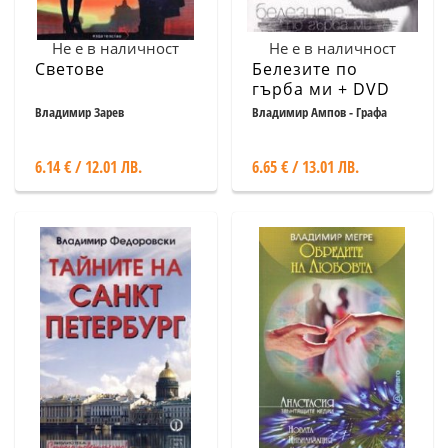
Не е в наличност
Не е в наличност
Светове
Белезите по
гърба ми + DVD
подарък
Владимир Зарев
Владимир Ампов - Графа
6.14 € / 12.01 ЛВ.
6.65 € / 13.01 ЛВ.