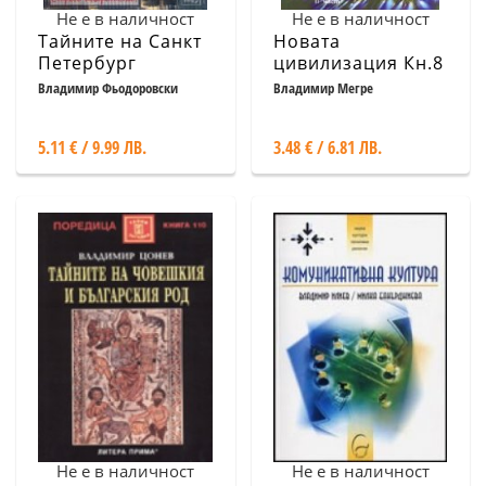
Не е в наличност
Не е в наличност
Тайните на Санкт
Новата
Петербург
цивилизация Кн.8
ч.ІІ Обредите на
Владимир Фьодоровски
Владимир Мегре
любовта
5.11 € / 9.99 ЛВ.
3.48 € / 6.81 ЛВ.
Не е в наличност
Не е в наличност