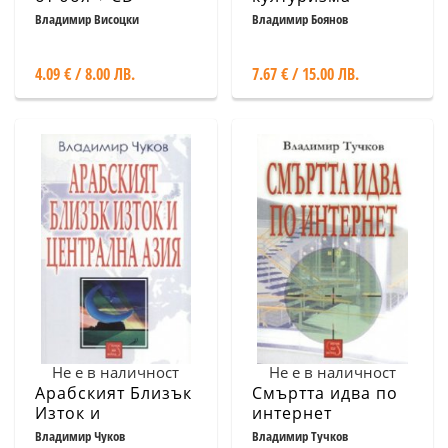
Владимир Висоцки
Владимир Боянов
4.09 € / 8.00 ЛВ.
7.67 € / 15.00 ЛВ.
Не е в наличност
Не е в наличност
Арабският Близък
Смъртта идва по
Изток и
интернет
Централна Азия
Владимир Чуков
Владимир Тучков