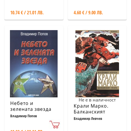
10.74 € / 21.01 ЛВ.
4.60 € / 9.00 ЛВ.
Не е в наличност
Небето и
Крали Марко.
зелената звезда
Балканският
Владимир Попов
принц
Владимир Левчев