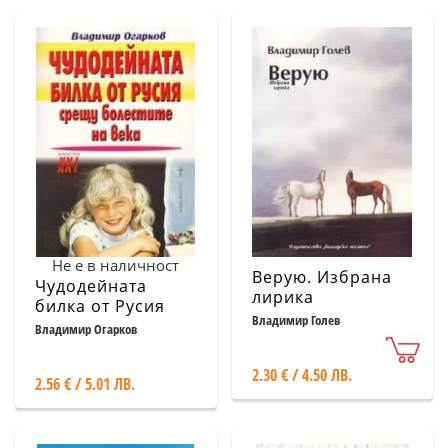
Не е в наличност
Верую. Избрана
Чудодейната
лирика
билка от Русия
Владимир Голев
срещу болестите
Владимир Огарков
на века
2.30 € / 4.50 ЛВ.
2.56 € / 5.01 ЛВ.